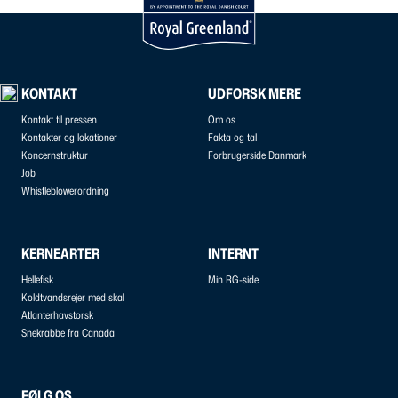
KONTAKT
UDFORSK MERE
Kontakt til pressen
Om os
Kontakter og lokationer
Fakta og tal
Koncernstruktur
Forbrugerside Danmark
Job
Whistleblowerordning
KERNEARTER
INTERNT
Hellefisk
Min RG-side
Koldtvandsrejer med skal
Atlanterhavstorsk
Snekrabbe fra Canada
FØLG OS