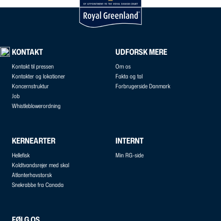
KONTAKT
UDFORSK MERE
Kontakt til pressen
Om os
Kontakter og lokationer
Fakta og tal
Koncernstruktur
Forbrugerside Danmark
Job
Whistleblowerordning
KERNEARTER
INTERNT
Hellefisk
Min RG-side
Koldtvandsrejer med skal
Atlanterhavstorsk
Snekrabbe fra Canada
FØLG OS