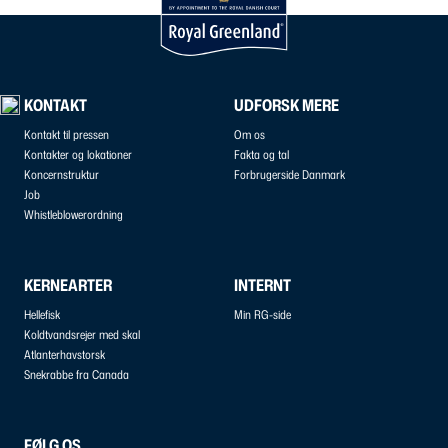
KONTAKT
UDFORSK MERE
Kontakt til pressen
Om os
Kontakter og lokationer
Fakta og tal
Koncernstruktur
Forbrugerside Danmark
Job
Whistleblowerordning
KERNEARTER
INTERNT
Hellefisk
Min RG-side
Koldtvandsrejer med skal
Atlanterhavstorsk
Snekrabbe fra Canada
FØLG OS