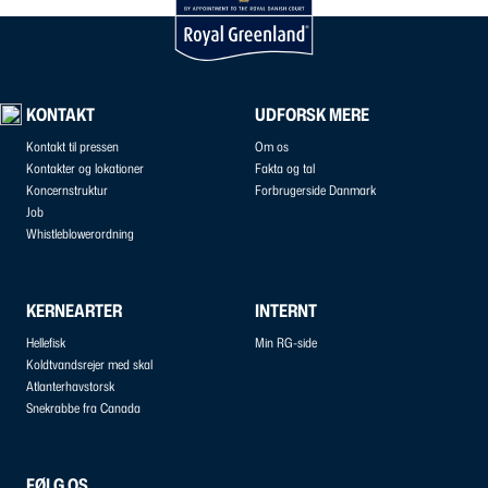
KONTAKT
UDFORSK MERE
Kontakt til pressen
Om os
Kontakter og lokationer
Fakta og tal
Koncernstruktur
Forbrugerside Danmark
Job
Whistleblowerordning
KERNEARTER
INTERNT
Hellefisk
Min RG-side
Koldtvandsrejer med skal
Atlanterhavstorsk
Snekrabbe fra Canada
FØLG OS