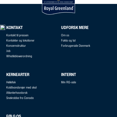
KONTAKT
UDFORSK MERE
Kontakt til pressen
Om os
Kontakter og lokationer
Fakta og tal
Koncernstruktur
Forbrugerside Danmark
Job
Whistleblowerordning
KERNEARTER
INTERNT
Hellefisk
Min RG-side
Koldtvandsrejer med skal
Atlanterhavstorsk
Snekrabbe fra Canada
FØLG OS