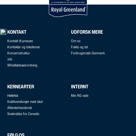
KONTAKT
UDFORSK MERE
Kontakt til pressen
Om os
Kontakter og lokationer
Fakta og tal
Koncernstruktur
Forbrugerside Danmark
Job
Whistleblowerordning
KERNEARTER
INTERNT
Hellefisk
Min RG-side
Koldtvandsrejer med skal
Atlanterhavstorsk
Snekrabbe fra Canada
FØLG OS