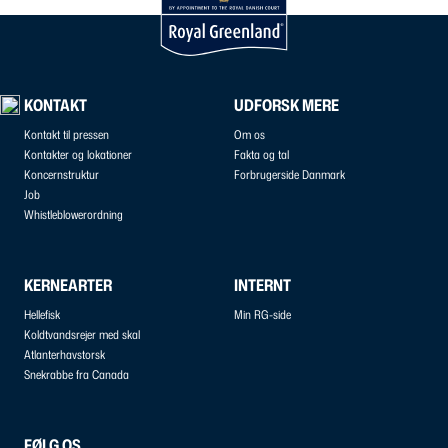
KONTAKT
UDFORSK MERE
Kontakt til pressen
Om os
Kontakter og lokationer
Fakta og tal
Koncernstruktur
Forbrugerside Danmark
Job
Whistleblowerordning
KERNEARTER
INTERNT
Hellefisk
Min RG-side
Koldtvandsrejer med skal
Atlanterhavstorsk
Snekrabbe fra Canada
FØLG OS